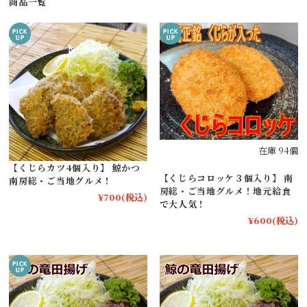
商品一覧
在庫 94個
【くじらカツ4個入り】 鯨かつ
【くじらコロッケ３個入り】 南
南房総・ご当地グルメ！
房総・ご当地グルメ！地元給食
¥700
(税込)
で大人気！
¥600
(税込)