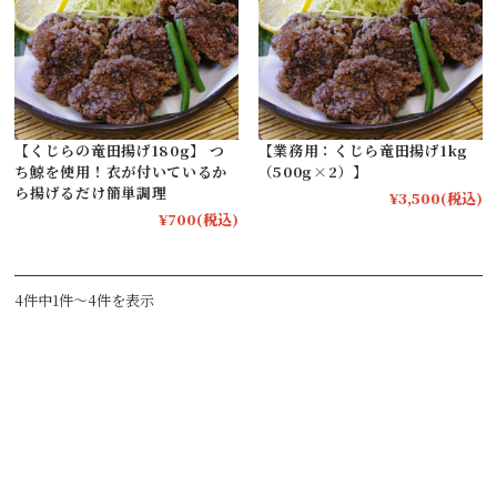
【くじらの竜田揚げ180g】 つ
【業務用：くじら竜田揚げ1kg
ち鯨を使用！衣が付いているか
（500g×2）】
ら揚げるだけ簡単調理
¥3,500
(税込)
¥700
(税込)
4件中1件～4件を表示