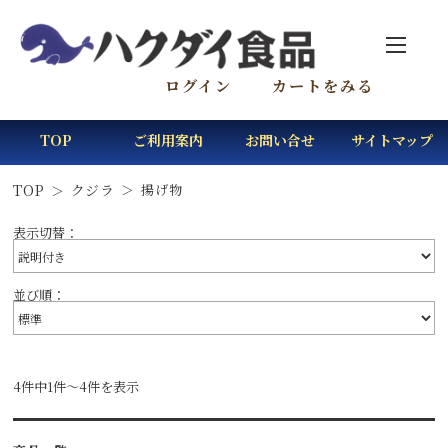
ログイン
カートをみる
TOP
ご利用案内
お問い合せ
サイトマップ
TOP
クジラ
揚げ物
表示切替：
並び順：
4件中1件～4件を表示