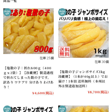
商品一覧
在庫 25個
在庫 30個
【塩数の子：折れ800ｇ（400
【塩数の子ジャンボサイズ1kg
ｇｘ2袋）】【冷蔵便】製造過程
冷蔵便】（1本が40g以上）でお
で折れてしまった数の子です。
届け！1本羽 送料無料（本州以
訳あり ワケアリ 分けあり わけあ
外は別途追加送料）
り！
¥8,700
(税込)
¥4,600
(税込)