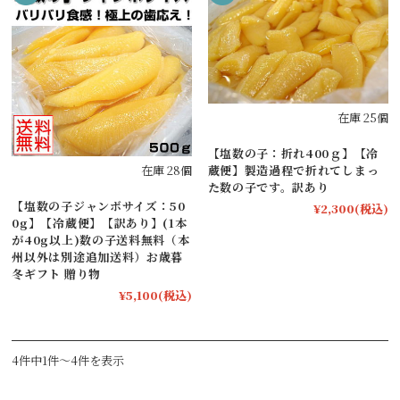
在庫 25個
【塩数の子：折れ400ｇ】【冷
在庫 28個
蔵便】製造過程で折れてしまっ
た数の子です。訳あり
【塩数の子ジャンボサイズ：50
¥2,300
(税込)
0g】【冷蔵便】【訳あり】(1本
が40g以上)数の子送料無料（本
州以外は別途追加送料）お歳暮
冬ギフト 贈り物
¥5,100
(税込)
4件中1件～4件を表示