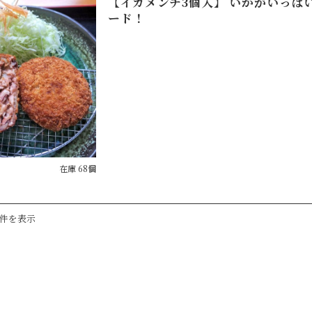
【イカメンチ3個入】 いかがいっぱ
ード！
在庫 68個
1件を表示