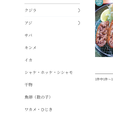
クジラ
アジ
サバ
キンメ
イカ
シャケ・ホッケ・シシャモ
1件中1件～
干物
魚卵（数の子）
ワカメ・ひじき