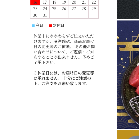
16
17
18
19
20
21
22
23
24
25
26
27
28
29
30
31
今日
定休日
■
■
休業中にかかわらずご注文いただ
けますが、受注確認、商品お届け
日の変更等のご依頼、 その他お問
い合わせについて、ご返信・ご対
応することが出来ません。予めご
了承下さい。
※休業日には、お届け日の変更等
は承れません。 十分にご注意の
上、ご注文をお願い致します。