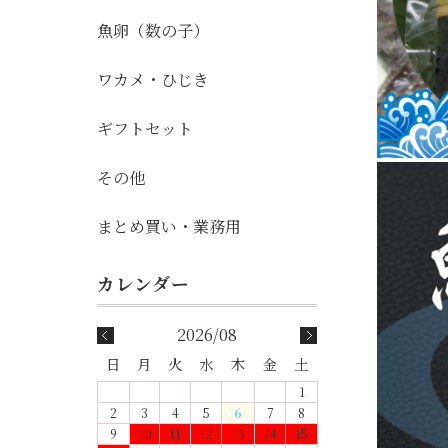
魚卵（数の子）
ワカメ・ひじき
ギフトセット
その他
まとめ買い・業務用
2026/08
日
月
火
水
木
金
土
1
2
3
4
5
6
7
8
9
10
11
12
13
14
15