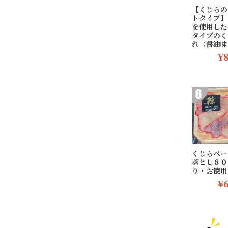
【くじらの
トタイプ】
を使用した
タイプのく
れ（醤油味
¥
くじらベー
落とし８０
り・お徳用
¥