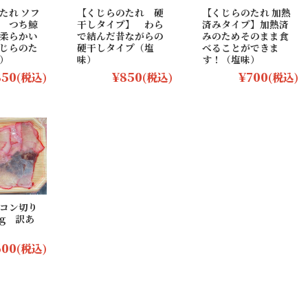
たれ ソフ
【くじらのたれ 硬
【くじらのたれ 加熱
 つち鯨
干しタイプ】 わら
済みタイプ】加熱済
柔らかい
で結んだ昔ながらの
みのためそのまま食
じらのた
硬干しタイプ（塩
べることができま
）
味）
す！（塩味）
850
¥850
¥700
(税込)
(税込)
(税込)
コン切り
g 訳あ
600
(税込)