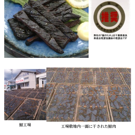
鯨工場
工場敷地内一面に干された鯨肉