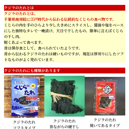
クジラのたれとは
クジラのたれとは、
千葉県南房総に江戸時代から伝わる伝統的なくじらの食べ物です。
くじらの肉を手のひらより少し大きめにスライスし、醤油や塩をベース
にした独特なタレで一晩漬け、天日で干したもの。簡単に言えばくじら
の干し肉。
軽くあぶって食べます。
昔は保存食として、食べられていたようです。
昔から伝わるクジラのたれは硬いものですが、現在は厚切りにしたソフ
トなものがよく売れています。
クジラのたれにも種類があります
クジラのたれ
クジラのたれ
クジラのたれ
焼いてあるタイプ
昔ながらの硬干し
ソフトタイプ