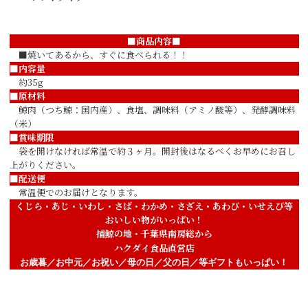
■商品内容■
■焼いてあるから、すぐに食べられる！！
■内容量
約35g
■原材料
鯨肉（つち鯨：国内産）、食塩、調味料（アミノ酸等）、発酵調味料
（米）
■賞味期限
袋を開けなければ常温で約３ヶ月。開封後はなるべくお早めにお召し
上がりください。
■配送便
常温便でのお届けとなります。
くじら・あじ・いわし・さば・わかめ・さざえ・あわび・いせえび等
おいしい物がいっぱい！
捕鯨の地・千葉県南房総から
ハクダイ食品直営店
お歳暮／お中元／お祝い／母の日／父の日／等ギフトもいっぱい！